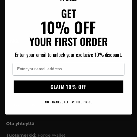
GET
Tilaa
Sähköposti
10% OFF
YOUR FIRST ORDER
Linkit
Ota yhteyttä
E
nter your email to unlock your exclusive 10% discount.
Toimitus
Email
Pyydä palautusta
Ehdot
CLAIM 10% OFF
Palautuspolitiikka
NO THANKS, I'LL PAY FULL PRICE
Tietosuojakäytäntö
Ota yhteyttä
Tuotemerkki:
Forge Wallet